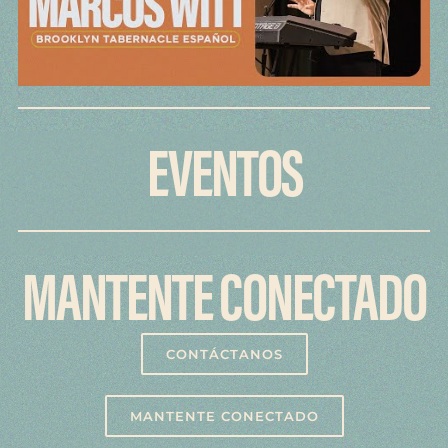
EVENTOS
MANTENTE
C
O
N
E
CT
A
DO
CONTÁCTANOS
MANTENTE CONECTADO