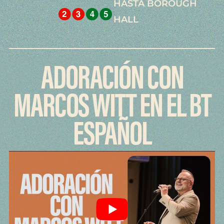
HASTA BOROUGH
HALL
ADORACIÓN CON
MARCOS WITT EN EL BT
ESPAÑOL