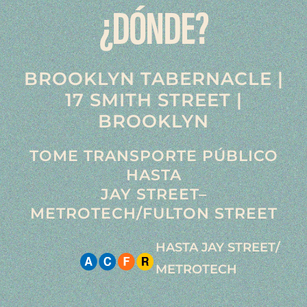
¿DÓNDE?
BROOKLYN TABERNACLE |
17 SMITH STREET |
BROOKLYN
TOME TRANSPORTE PÚBLICO
HASTA
JAY STREET–
METROTECH/FULTON STREET
HASTA JAY STREET/
METROTECH